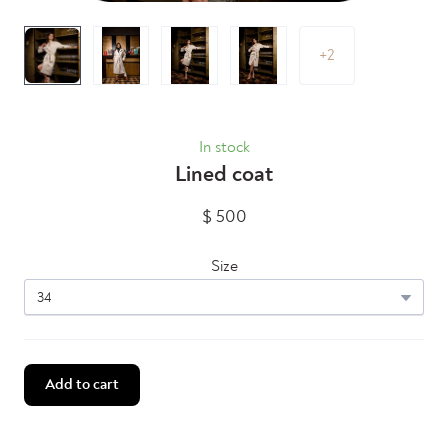
+2
In stock
Lined coat
$ 500
Size
Add to cart