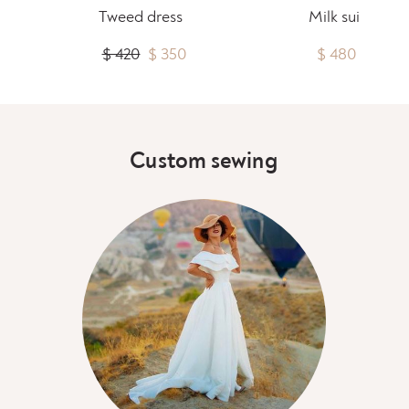
Tweed dress
Milk suit
$ 420
$ 350
$ 480
Custom sewing